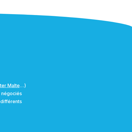
iter Malte
…)
fs négociés
différents