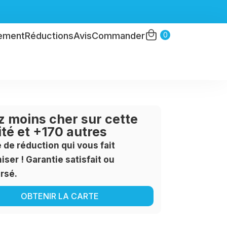
0
ement
Réductions
Avis
Commander
 moins cher sur cette
ité et +170 autres
e de réduction qui vous fait
ser ! Garantie satisfait ou
rsé.
OBTENIR LA CARTE