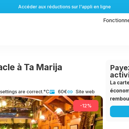
Accéder aux réductions sur l'appli en ligne
Fonctionn
acle à Ta Marija
Payez
activ
La cart
économi
 settings are correct.°C
60€
Site web
rembou
-12%