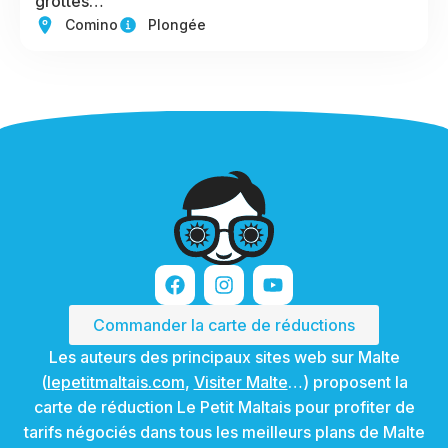
grottes…
Comino
Plongée
Commander la carte de réductions
Les auteurs des principaux sites web sur Malte
(
lepetitmaltais.com
,
Visiter Malte
…) proposent la
carte de réduction Le Petit Maltais pour profiter de
tarifs négociés dans tous les meilleurs plans de Malte