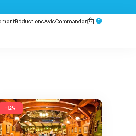
0
ement
Réductions
Avis
Commander
-12%