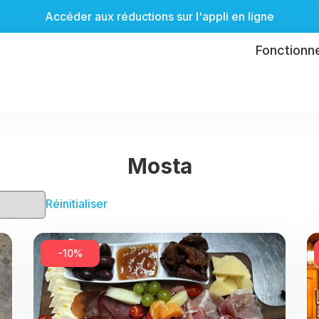
Accéder aux réductions sur l'appli en ligne
Fonctionn
Mosta
Réinitialiser
-10%