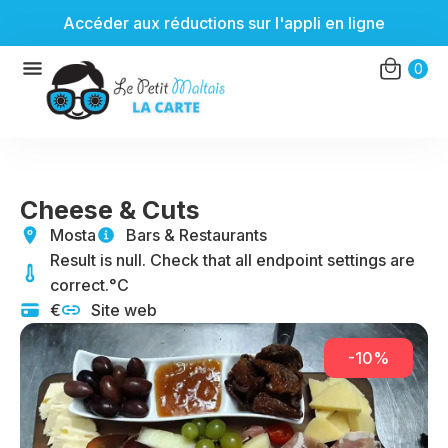
Accéder aux réductions sur l'appli en ligne
Aller
0
au
contenu
Cheese & Cuts
Mosta
Bars & Restaurants
Result is null. Check that all endpoint settings are
correct.°C
€
Site web
-10%