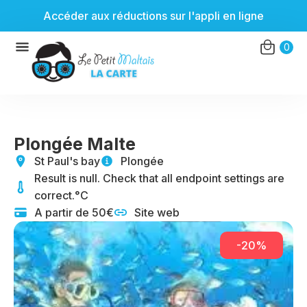
Accéder aux réductions sur l'appli en ligne
Aller
0
au
contenu
Plongée Malte
St Paul's bay
Plongée
Result is null. Check that all endpoint settings are
correct.°C
A partir de 50€
Site web
-20%