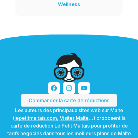
Wellness
Commander la carte de réductions
Les auteurs des principaux sites web sur Malte
(
lepetitmaltais.com
,
Visiter Malte
…) proposent la
carte de réduction Le Petit Maltais pour profiter de
tarifs négociés dans tous les meilleurs plans de Malte