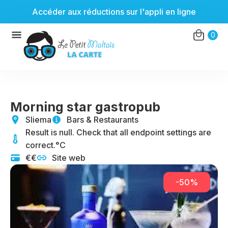
Accéder aux réductions sur l'appli en ligne
Aller
0
au
contenu
Morning star gastropub
Sliema
Bars & Restaurants
Result is null. Check that all endpoint settings are
correct.°C
€€
Site web
-50%