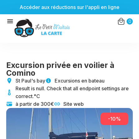
Accéder aux réductions sur l'appli en ligne
Aller
0
au
contenu
Excursion privée en voilier à
Comino
St Paul's bay
Excursions en bateau
Result is null. Check that all endpoint settings are
correct.°C
à partir de 300€
Site web
-10%