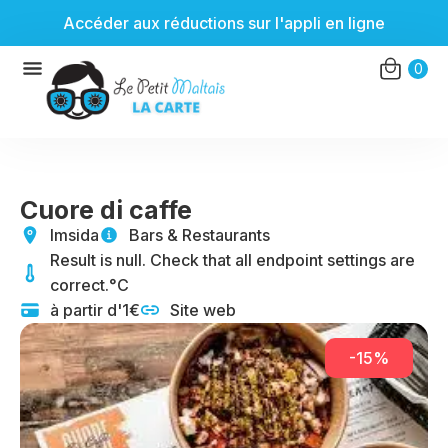
Accéder aux réductions sur l'appli en ligne
Aller
0
au
contenu
Cuore di caffe
Imsida
Bars & Restaurants
Result is null. Check that all endpoint settings are
correct.°C
à partir d'1€
Site web
-15%