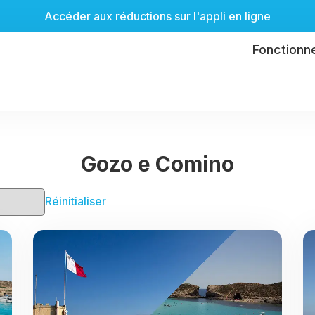
Accéder aux réductions sur l'appli en ligne
Fonctionn
Gozo e Comino
Réinitialiser