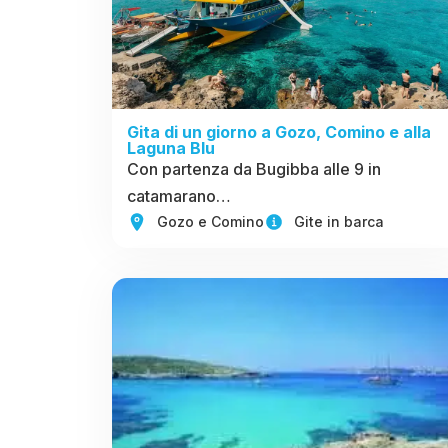
Gita di un giorno a Gozo, Comino e alla
Laguna Blu
Con partenza da Bugibba alle 9 in
catamarano…
Gozo e Comino
Gite in barca