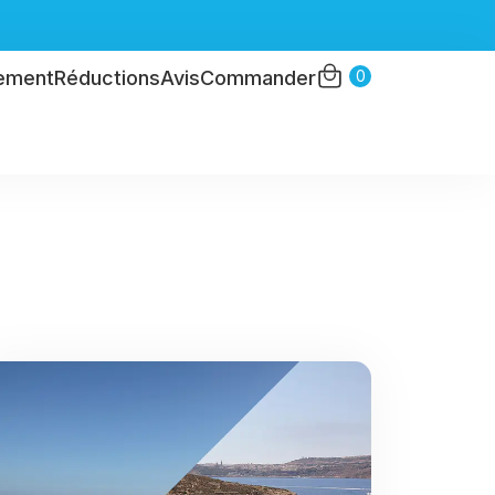
0
ement
Réductions
Avis
Commander